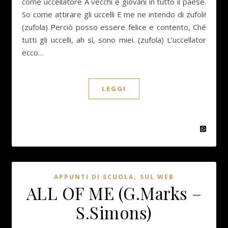
come uccellatore A vecchi e giovani in tutto il paese.
So come attirare gli uccelli E me ne intendo di zufoli!
(zufola) Perciò posso essere felice e contento, Ché
tutti gli uccelli, ah sì, sono miei. (zufola) L’uccellator
ecco…
LEGGI
,
APPUNTI DI SCUOLA
SUL WEB
ALL OF ME (G.Marks –
S.Simons)