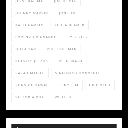
JESSE KALIMA
JIM BELOFF
JOHNNY MARVIN
JONTOM
KALEI GAMIAO
KEOLA BEAMER
LORENZO VIGNANDO
LYLE RITZ
OHTA SAN
PHIL DOLEMAN
PLASTIC JEEZUS
RITA BRAGA
SARAH MAISEL
SINFONICO HONOLULU
SONS OF HAWAII
TINY TIM
UKULOLLO
VICTORIA VOX
WILLIE K
Audio