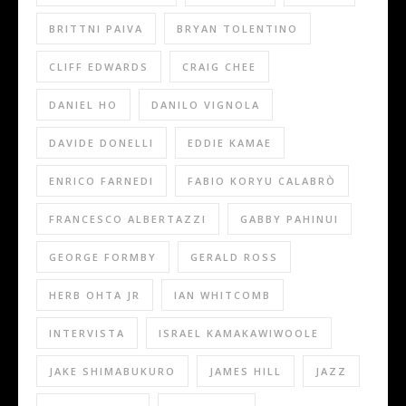
BRITTNI PAIVA
BRYAN TOLENTINO
CLIFF EDWARDS
CRAIG CHEE
DANIEL HO
DANILO VIGNOLA
DAVIDE DONELLI
EDDIE KAMAE
ENRICO FARNEDI
FABIO KORYU CALABRÒ
FRANCESCO ALBERTAZZI
GABBY PAHINUI
GEORGE FORMBY
GERALD ROSS
HERB OHTA JR
IAN WHITCOMB
INTERVISTA
ISRAEL KAMAKAWIWOOLE
JAKE SHIMABUKURO
JAMES HILL
JAZZ