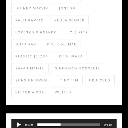
JOHNNY MARVIN
JONTOM
KALEI GAMIAO
KEOLA BEAMER
LORENZO VIGNANDO
LYLE RITZ
OHTA SAN
PHIL DOLEMAN
PLASTIC JEEZUS
RITA BRAGA
SARAH MAISEL
SINFONICO HONOLULU
SONS OF HAWAII
TINY TIM
UKULOLLO
VICTORIA VOX
WILLIE K
Audio
Player
00:00
03:40