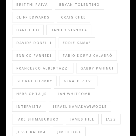
BRITTNI PAIVA
BRYAN TOLENTINO
CLIFF EDWARDS
CRAIG CHEE
DANIEL HO
DANILO VIGNOLA
DAVIDE DONELLI
EDDIE KAMAE
ENRICO FARNEDI
FABIO KORYU CALABRÒ
FRANCESCO ALBERTAZZI
GABBY PAHINUI
GEORGE FORMBY
GERALD ROSS
HERB OHTA JR
IAN WHITCOMB
INTERVISTA
ISRAEL KAMAKAWIWOOLE
JAKE SHIMABUKURO
JAMES HILL
JAZZ
JESSE KALIMA
JIM BELOFF