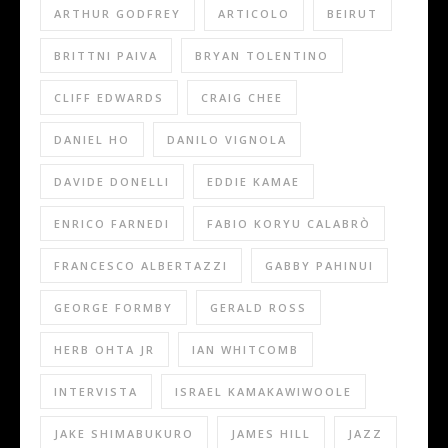
ARTHUR GODFREY
ARTICOLO
BEIRUT
BRITTNI PAIVA
BRYAN TOLENTINO
CLIFF EDWARDS
CRAIG CHEE
DANIEL HO
DANILO VIGNOLA
DAVIDE DONELLI
EDDIE KAMAE
ENRICO FARNEDI
FABIO KORYU CALABRÒ
FRANCESCO ALBERTAZZI
GABBY PAHINUI
GEORGE FORMBY
GERALD ROSS
HERB OHTA JR
IAN WHITCOMB
INTERVISTA
ISRAEL KAMAKAWIWOOLE
JAKE SHIMABUKURO
JAMES HILL
JAZZ