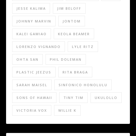
JESSE KALIMA
JIM BELOFF
JOHNNY MARVIN
JONTOM
KALEI GAMIAO
KEOLA BEAMER
LORENZO VIGNANDO
LYLE RITZ
OHTA SAN
PHIL DOLEMAN
PLASTIC JEEZUS
RITA BRAGA
SARAH MAISEL
SINFONICO HONOLULU
SONS OF HAWAII
TINY TIM
UKULOLLO
VICTORIA VOX
WILLIE K