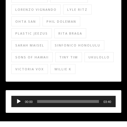
LORENZO VIGNANDO
LYLE RITZ
OHTA SAN
PHIL DOLEMAN
PLASTIC JEEZUS
RITA BRAGA
SARAH MAISEL
SINFONICO HONOLULU
SONS OF HAWAII
TINY TIM
UKULOLLO
VICTORIA VOX
WILLIE K
Audio
Player
00:00
03:40