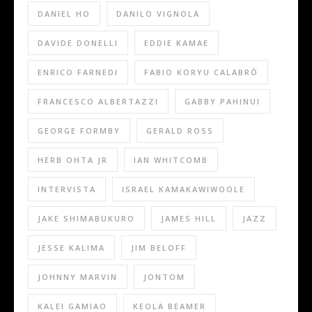
DANIEL HO
DANILO VIGNOLA
DAVIDE DONELLI
EDDIE KAMAE
ENRICO FARNEDI
FABIO KORYU CALABRÒ
FRANCESCO ALBERTAZZI
GABBY PAHINUI
GEORGE FORMBY
GERALD ROSS
HERB OHTA JR
IAN WHITCOMB
INTERVISTA
ISRAEL KAMAKAWIWOOLE
JAKE SHIMABUKURO
JAMES HILL
JAZZ
JESSE KALIMA
JIM BELOFF
JOHNNY MARVIN
JONTOM
KALEI GAMIAO
KEOLA BEAMER