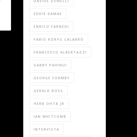
DAVIDE DONELLI
EDDIE KAMAE
ENRICO FARNEDI
FABIO KORYU CALABRÒ
FRANCESCO ALBERTAZZI
GABBY PAHINUI
GEORGE FORMBY
GERALD ROSS
HERB OHTA JR
IAN WHITCOMB
INTERVISTA