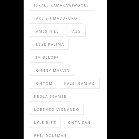
ISRAEL KAMAKAWIWOOLE
JAKE SHIMABUKURO
JAMES HILL
JAZZ
JESSE KALIMA
JIM BELOFF
JOHNNY MARVIN
JONTOM
KALEI GAMIAO
KEOLA BEAMER
LORENZO VIGNANDO
LYLE RITZ
OHTA SAN
PHIL DOLEMAN