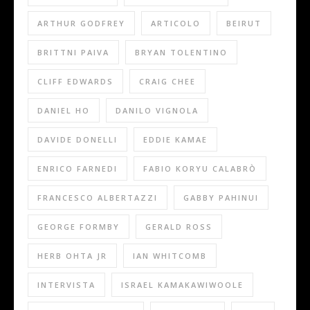
ARTHUR GODFREY
ARTICOLO
BEIRUT
BRITTNI PAIVA
BRYAN TOLENTINO
CLIFF EDWARDS
CRAIG CHEE
DANIEL HO
DANILO VIGNOLA
DAVIDE DONELLI
EDDIE KAMAE
ENRICO FARNEDI
FABIO KORYU CALABRÒ
FRANCESCO ALBERTAZZI
GABBY PAHINUI
GEORGE FORMBY
GERALD ROSS
HERB OHTA JR
IAN WHITCOMB
INTERVISTA
ISRAEL KAMAKAWIWOOLE