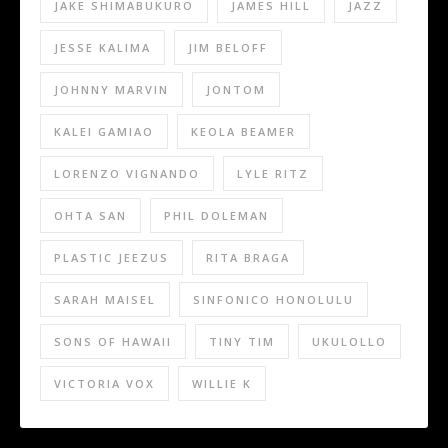
JAKE SHIMABUKURO
JAMES HILL
JAZZ
JESSE KALIMA
JIM BELOFF
JOHNNY MARVIN
JONTOM
KALEI GAMIAO
KEOLA BEAMER
LORENZO VIGNANDO
LYLE RITZ
OHTA SAN
PHIL DOLEMAN
PLASTIC JEEZUS
RITA BRAGA
SARAH MAISEL
SINFONICO HONOLULU
SONS OF HAWAII
TINY TIM
UKULOLLO
VICTORIA VOX
WILLIE K