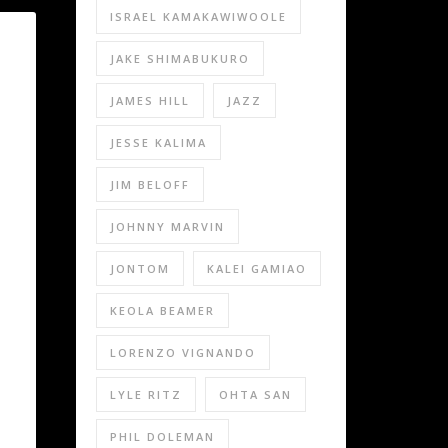
ISRAEL KAMAKAWIWOOLE
JAKE SHIMABUKURO
JAMES HILL
JAZZ
JESSE KALIMA
JIM BELOFF
JOHNNY MARVIN
JONTOM
KALEI GAMIAO
KEOLA BEAMER
LORENZO VIGNANDO
LYLE RITZ
OHTA SAN
PHIL DOLEMAN