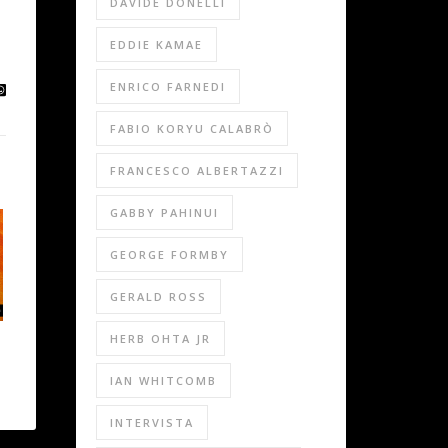
DAVIDE DONELLI
EDDIE KAMAE
ENRICO FARNEDI
FABIO KORYU CALABRÒ
FRANCESCO ALBERTAZZI
GABBY PAHINUI
GEORGE FORMBY
GERALD ROSS
HERB OHTA JR
IAN WHITCOMB
INTERVISTA