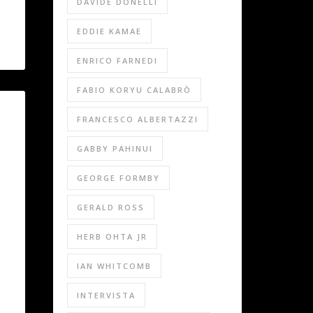
DAVIDE DONELLI
EDDIE KAMAE
ENRICO FARNEDI
FABIO KORYU CALABRÒ
FRANCESCO ALBERTAZZI
GABBY PAHINUI
GEORGE FORMBY
GERALD ROSS
HERB OHTA JR
IAN WHITCOMB
INTERVISTA