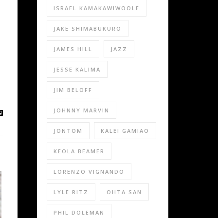
ISRAEL KAMAKAWIWOOLE
JAKE SHIMABUKURO
JAMES HILL
JAZZ
JESSE KALIMA
JIM BELOFF
JOHNNY MARVIN
JONTOM
KALEI GAMIAO
KEOLA BEAMER
LORENZO VIGNANDO
LYLE RITZ
OHTA SAN
PHIL DOLEMAN