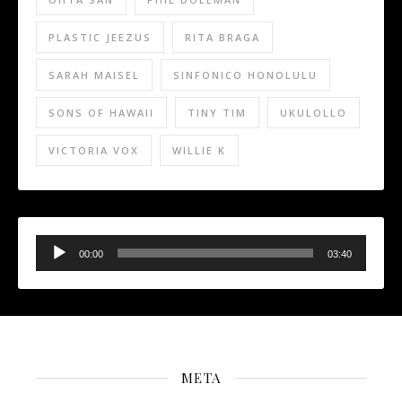
PLASTIC JEEZUS
RITA BRAGA
SARAH MAISEL
SINFONICO HONOLULU
SONS OF HAWAII
TINY TIM
UKULOLLO
VICTORIA VOX
WILLIE K
Audio
Player
00:00
03:40
META