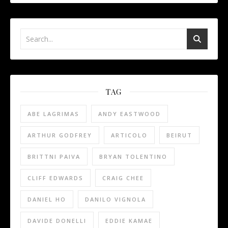
TAG
ABE LAGRIMAS
ANDY EASTWOOD
ARTHUR GODFREY
ARTICOLO
BEIRUT
BRITTNI PAIVA
BRYAN TOLENTINO
CLIFF EDWARDS
CRAIG CHEE
DANIEL HO
DANILO VIGNOLA
DAVIDE DONELLI
EDDIE KAMAE