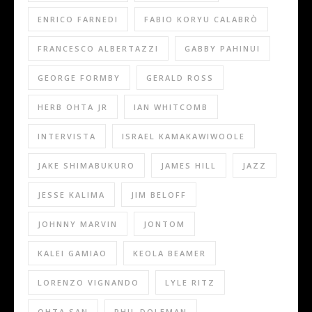
ENRICO FARNEDI
FABIO KORYU CALABRÒ
FRANCESCO ALBERTAZZI
GABBY PAHINUI
GEORGE FORMBY
GERALD ROSS
HERB OHTA JR
IAN WHITCOMB
INTERVISTA
ISRAEL KAMAKAWIWOOLE
JAKE SHIMABUKURO
JAMES HILL
JAZZ
JESSE KALIMA
JIM BELOFF
JOHNNY MARVIN
JONTOM
KALEI GAMIAO
KEOLA BEAMER
LORENZO VIGNANDO
LYLE RITZ
OHTA SAN
PHIL DOLEMAN