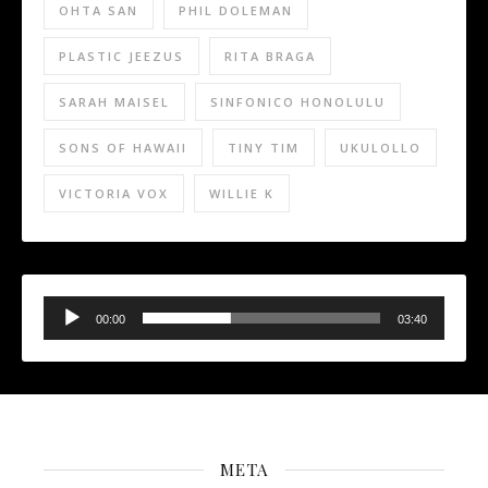
OHTA SAN
PHIL DOLEMAN
PLASTIC JEEZUS
RITA BRAGA
SARAH MAISEL
SINFONICO HONOLULU
SONS OF HAWAII
TINY TIM
UKULOLLO
VICTORIA VOX
WILLIE K
Audio
Player
00:00
03:40
META