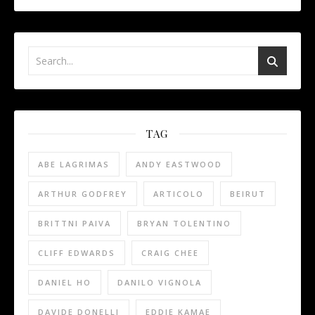
TAG
ABE LAGRIMAS
ANDY EASTWOOD
ARTHUR GODFREY
ARTICOLO
BEIRUT
BRITTNI PAIVA
BRYAN TOLENTINO
CLIFF EDWARDS
CRAIG CHEE
DANIEL HO
DANILO VIGNOLA
DAVIDE DONELLI
EDDIE KAMAE