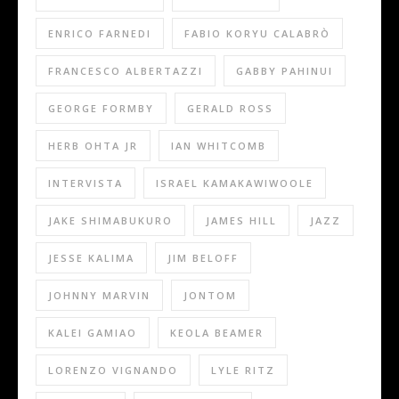
ENRICO FARNEDI
FABIO KORYU CALABRÒ
FRANCESCO ALBERTAZZI
GABBY PAHINUI
GEORGE FORMBY
GERALD ROSS
HERB OHTA JR
IAN WHITCOMB
INTERVISTA
ISRAEL KAMAKAWIWOOLE
JAKE SHIMABUKURO
JAMES HILL
JAZZ
JESSE KALIMA
JIM BELOFF
JOHNNY MARVIN
JONTOM
KALEI GAMIAO
KEOLA BEAMER
LORENZO VIGNANDO
LYLE RITZ