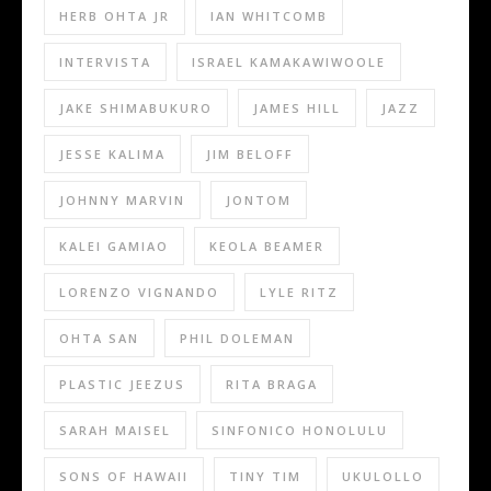
HERB OHTA JR
IAN WHITCOMB
INTERVISTA
ISRAEL KAMAKAWIWOOLE
JAKE SHIMABUKURO
JAMES HILL
JAZZ
JESSE KALIMA
JIM BELOFF
JOHNNY MARVIN
JONTOM
KALEI GAMIAO
KEOLA BEAMER
LORENZO VIGNANDO
LYLE RITZ
OHTA SAN
PHIL DOLEMAN
PLASTIC JEEZUS
RITA BRAGA
SARAH MAISEL
SINFONICO HONOLULU
SONS OF HAWAII
TINY TIM
UKULOLLO