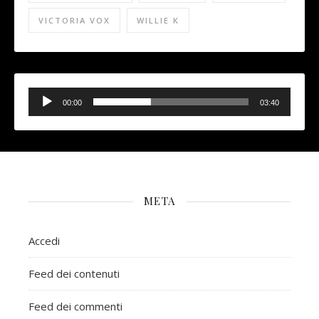
VICTORIA VOX
WILLIE K
Audio
Player
00:00
03:40
META
Accedi
Feed dei contenuti
Feed dei commenti