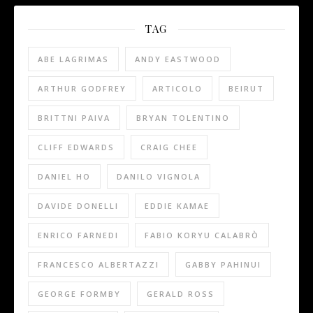
TAG
ABE LAGRIMAS
ANDY EASTWOOD
ARTHUR GODFREY
ARTICOLO
BEIRUT
BRITTNI PAIVA
BRYAN TOLENTINO
CLIFF EDWARDS
CRAIG CHEE
DANIEL HO
DANILO VIGNOLA
DAVIDE DONELLI
EDDIE KAMAE
ENRICO FARNEDI
FABIO KORYU CALABRÒ
FRANCESCO ALBERTAZZI
GABBY PAHINUI
GEORGE FORMBY
GERALD ROSS