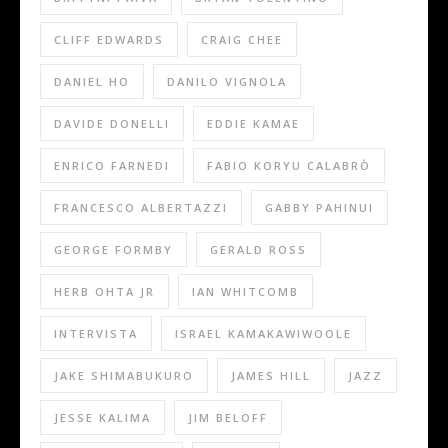
CLIFF EDWARDS
CRAIG CHEE
DANIEL HO
DANILO VIGNOLA
DAVIDE DONELLI
EDDIE KAMAE
ENRICO FARNEDI
FABIO KORYU CALABRÒ
FRANCESCO ALBERTAZZI
GABBY PAHINUI
GEORGE FORMBY
GERALD ROSS
HERB OHTA JR
IAN WHITCOMB
INTERVISTA
ISRAEL KAMAKAWIWOOLE
JAKE SHIMABUKURO
JAMES HILL
JAZZ
JESSE KALIMA
JIM BELOFF