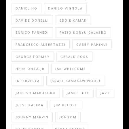
DANIEL HO
DANILO VIGNOLA
DAVIDE DONELLI
EDDIE KAMAE
ENRICO FARNEDI
FABIO KORYU CALABRÒ
FRANCESCO ALBERTAZZI
GABBY PAHINUI
GEORGE FORMBY
GERALD ROSS
HERB OHTA JR
IAN WHITCOMB
INTERVISTA
ISRAEL KAMAKAWIWOOLE
JAKE SHIMABUKURO
JAMES HILL
JAZZ
JESSE KALIMA
JIM BELOFF
JOHNNY MARVIN
JONTOM