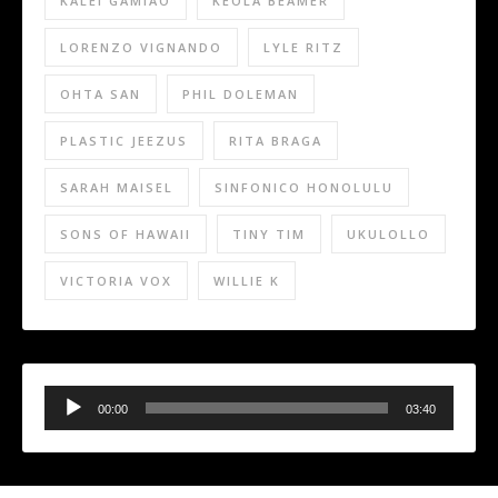
KALEI GAMIAO
KEOLA BEAMER
LORENZO VIGNANDO
LYLE RITZ
OHTA SAN
PHIL DOLEMAN
PLASTIC JEEZUS
RITA BRAGA
SARAH MAISEL
SINFONICO HONOLULU
SONS OF HAWAII
TINY TIM
UKULOLLO
VICTORIA VOX
WILLIE K
Audio
Player
00:00
03:40