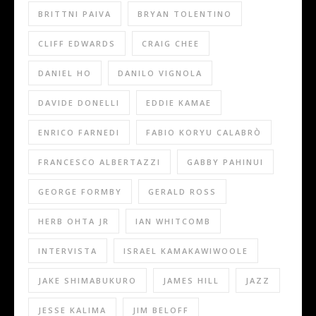
BRITTNI PAIVA
BRYAN TOLENTINO
CLIFF EDWARDS
CRAIG CHEE
DANIEL HO
DANILO VIGNOLA
DAVIDE DONELLI
EDDIE KAMAE
ENRICO FARNEDI
FABIO KORYU CALABRÒ
FRANCESCO ALBERTAZZI
GABBY PAHINUI
GEORGE FORMBY
GERALD ROSS
HERB OHTA JR
IAN WHITCOMB
INTERVISTA
ISRAEL KAMAKAWIWOOLE
JAKE SHIMABUKURO
JAMES HILL
JAZZ
JESSE KALIMA
JIM BELOFF