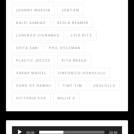
JOHNNY MARVIN
JONTOM
KALEI GAMIAO
KEOLA BEAMER
LORENZO VIGNANDO
LYLE RITZ
OHTA SAN
PHIL DOLEMAN
PLASTIC JEEZUS
RITA BRAGA
SARAH MAISEL
SINFONICO HONOLULU
SONS OF HAWAII
TINY TIM
UKULOLLO
VICTORIA VOX
WILLIE K
Audio
Player
00:00
03:40