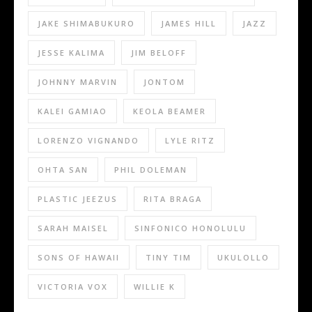
JAKE SHIMABUKURO
JAMES HILL
JAZZ
JESSE KALIMA
JIM BELOFF
JOHNNY MARVIN
JONTOM
KALEI GAMIAO
KEOLA BEAMER
LORENZO VIGNANDO
LYLE RITZ
OHTA SAN
PHIL DOLEMAN
PLASTIC JEEZUS
RITA BRAGA
SARAH MAISEL
SINFONICO HONOLULU
SONS OF HAWAII
TINY TIM
UKULOLLO
VICTORIA VOX
WILLIE K