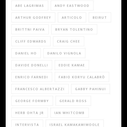
ABE LAGRIMAS
ANDY EASTWOOD
ARTHUR GODFREY
ARTICOLO
BEIRUT
BRITTNI PAIVA
BRYAN TOLENTINO
CLIFF EDWARDS
CRAIG CHEE
DANIEL HO
DANILO VIGNOLA
DAVIDE DONELLI
EDDIE KAMAE
ENRICO FARNEDI
FABIO KORYU CALABRÒ
FRANCESCO ALBERTAZZI
GABBY PAHINUI
GEORGE FORMBY
GERALD ROSS
HERB OHTA JR
IAN WHITCOMB
INTERVISTA
ISRAEL KAMAKAWIWOOLE