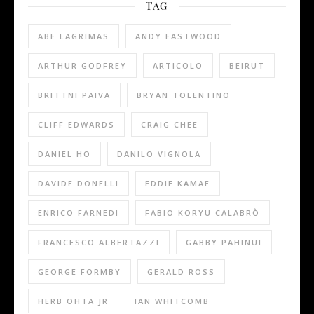
TAG
ABE LAGRIMAS
ANDY EASTWOOD
ARTHUR GODFREY
ARTICOLO
BEIRUT
BRITTNI PAIVA
BRYAN TOLENTINO
CLIFF EDWARDS
CRAIG CHEE
DANIEL HO
DANILO VIGNOLA
DAVIDE DONELLI
EDDIE KAMAE
ENRICO FARNEDI
FABIO KORYU CALABRÒ
FRANCESCO ALBERTAZZI
GABBY PAHINUI
GEORGE FORMBY
GERALD ROSS
HERB OHTA JR
IAN WHITCOMB