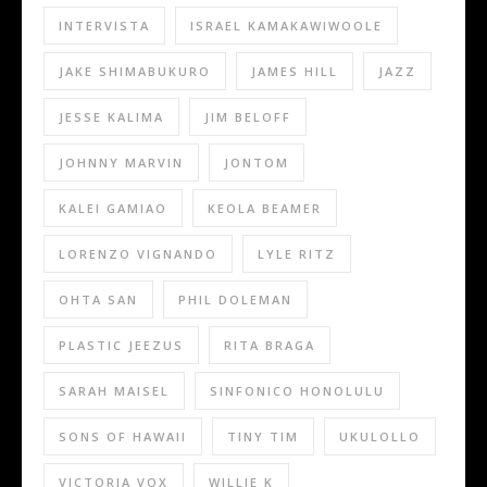
INTERVISTA
ISRAEL KAMAKAWIWOOLE
JAKE SHIMABUKURO
JAMES HILL
JAZZ
JESSE KALIMA
JIM BELOFF
JOHNNY MARVIN
JONTOM
KALEI GAMIAO
KEOLA BEAMER
LORENZO VIGNANDO
LYLE RITZ
OHTA SAN
PHIL DOLEMAN
PLASTIC JEEZUS
RITA BRAGA
SARAH MAISEL
SINFONICO HONOLULU
SONS OF HAWAII
TINY TIM
UKULOLLO
VICTORIA VOX
WILLIE K