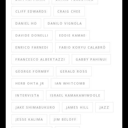
CLIFF EDWARDS
CRAIG CHEE
DANIEL HO
DANILO VIGNOLA
DAVIDE DONELLI
EDDIE KAMAE
ENRICO FARNEDI
FABIO KORYU CALABRÒ
FRANCESCO ALBERTAZZI
GABBY PAHINUI
GEORGE FORMBY
GERALD ROSS
HERB OHTA JR
IAN WHITCOMB
INTERVISTA
ISRAEL KAMAKAWIWOOLE
JAKE SHIMABUKURO
JAMES HILL
JAZZ
JESSE KALIMA
JIM BELOFF