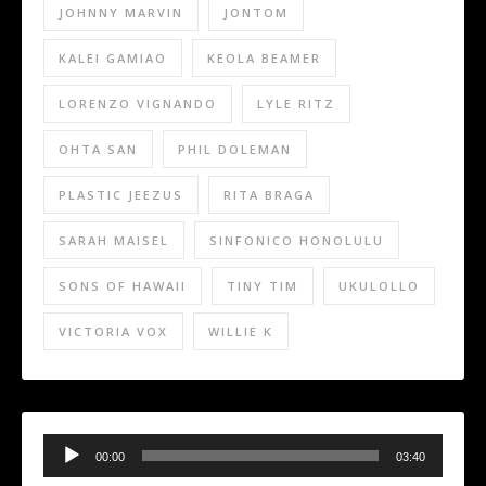
JOHNNY MARVIN
JONTOM
KALEI GAMIAO
KEOLA BEAMER
LORENZO VIGNANDO
LYLE RITZ
OHTA SAN
PHIL DOLEMAN
PLASTIC JEEZUS
RITA BRAGA
SARAH MAISEL
SINFONICO HONOLULU
SONS OF HAWAII
TINY TIM
UKULOLLO
VICTORIA VOX
WILLIE K
Audio
Player
00:00
03:40