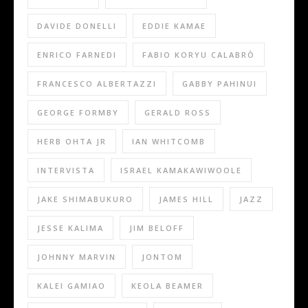
DAVIDE DONELLI
EDDIE KAMAE
ENRICO FARNEDI
FABIO KORYU CALABRÒ
FRANCESCO ALBERTAZZI
GABBY PAHINUI
GEORGE FORMBY
GERALD ROSS
HERB OHTA JR
IAN WHITCOMB
INTERVISTA
ISRAEL KAMAKAWIWOOLE
JAKE SHIMABUKURO
JAMES HILL
JAZZ
JESSE KALIMA
JIM BELOFF
JOHNNY MARVIN
JONTOM
KALEI GAMIAO
KEOLA BEAMER