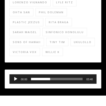
LORENZO VIGNANDO
LYLE RITZ
OHTA SAN
PHIL DOLEMAN
PLASTIC JEEZUS
RITA BRAGA
SARAH MAISEL
SINFONICO HONOLULU
SONS OF HAWAII
TINY TIM
UKULOLLO
VICTORIA VOX
WILLIE K
Audio
Player
00:00
03:40