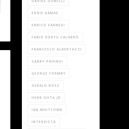
DAVIDE DONELLI
EDDIE KAMAE
ENRICO FARNEDI
FABIO KORYU CALABRÒ
FRANCESCO ALBERTAZZI
GABBY PAHINUI
GEORGE FORMBY
GERALD ROSS
HERB OHTA JR
IAN WHITCOMB
INTERVISTA