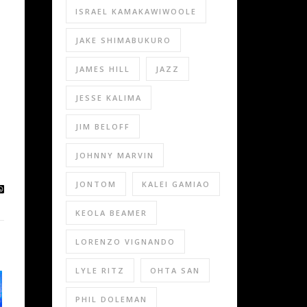
ISRAEL KAMAKAWIWOOLE
JAKE SHIMABUKURO
JAMES HILL
JAZZ
JESSE KALIMA
JIM BELOFF
JOHNNY MARVIN
JONTOM
KALEI GAMIAO
KEOLA BEAMER
LORENZO VIGNANDO
LYLE RITZ
OHTA SAN
PHIL DOLEMAN