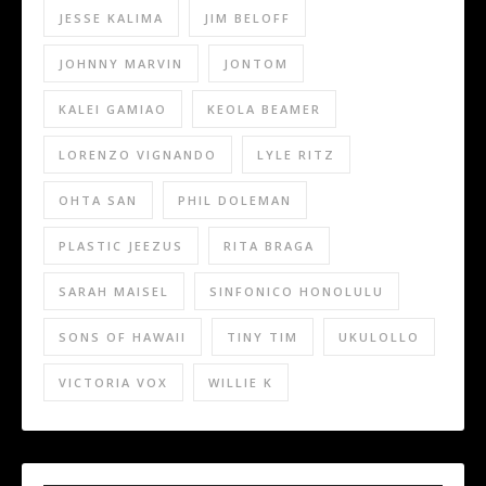
JESSE KALIMA
JIM BELOFF
JOHNNY MARVIN
JONTOM
KALEI GAMIAO
KEOLA BEAMER
LORENZO VIGNANDO
LYLE RITZ
OHTA SAN
PHIL DOLEMAN
PLASTIC JEEZUS
RITA BRAGA
SARAH MAISEL
SINFONICO HONOLULU
SONS OF HAWAII
TINY TIM
UKULOLLO
VICTORIA VOX
WILLIE K