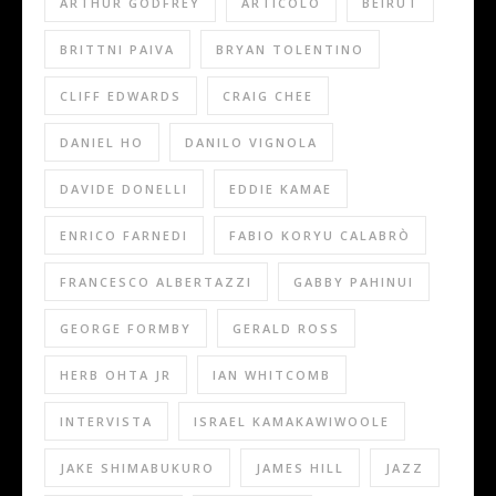
ARTHUR GODFREY
ARTICOLO
BEIRUT
BRITTNI PAIVA
BRYAN TOLENTINO
CLIFF EDWARDS
CRAIG CHEE
DANIEL HO
DANILO VIGNOLA
DAVIDE DONELLI
EDDIE KAMAE
ENRICO FARNEDI
FABIO KORYU CALABRÒ
FRANCESCO ALBERTAZZI
GABBY PAHINUI
GEORGE FORMBY
GERALD ROSS
HERB OHTA JR
IAN WHITCOMB
INTERVISTA
ISRAEL KAMAKAWIWOOLE
JAKE SHIMABUKURO
JAMES HILL
JAZZ