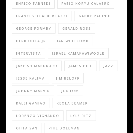
ENRICO FARNEDI
FABIO KORYU CALABRÒ
FRANCESCO ALBERTAZZI
GABBY PAHINUI
GEORGE FORMBY
GERALD ROSS
HERB OHTA JR
IAN WHITCOMB
INTERVISTA
ISRAEL KAMAKAWIWOOLE
JAKE SHIMABUKURO
JAMES HILL
JAZZ
JESSE KALIMA
JIM BELOFF
JOHNNY MARVIN
JONTOM
KALEI GAMIAO
KEOLA BEAMER
LORENZO VIGNANDO
LYLE RITZ
OHTA SAN
PHIL DOLEMAN