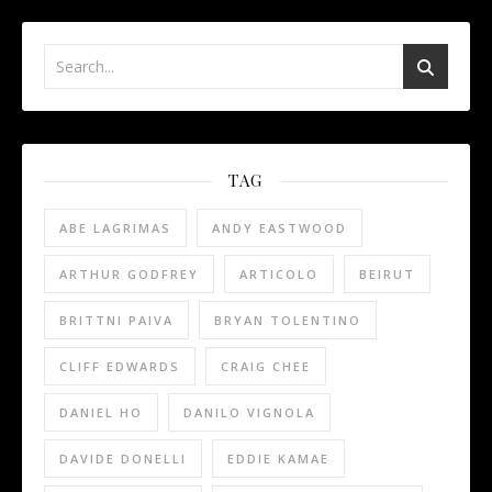
TAG
ABE LAGRIMAS
ANDY EASTWOOD
ARTHUR GODFREY
ARTICOLO
BEIRUT
BRITTNI PAIVA
BRYAN TOLENTINO
CLIFF EDWARDS
CRAIG CHEE
DANIEL HO
DANILO VIGNOLA
DAVIDE DONELLI
EDDIE KAMAE