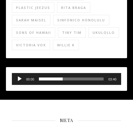
PLASTIC JEEZUS
RITA BRAGA
SARAH MAISEL
SINFONICO HONOLULU
SONS OF HAWAII
TINY TIM
UKULOLLO
VICTORIA VOX
WILLIE K
Audio
Player
00:00
03:40
META